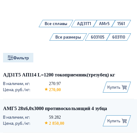
Все сплавы
АД31Т1
АМг5
1561
Все размеры
603105
603110
Фильтр
АД31Т5 АП114 L=1200 токоприемник(трезубец) кг
270.97
Купить
270,00
АМГ5 28х6,0х3000 противоскользящий 4 зубца
59.282
Купить
2 850,00