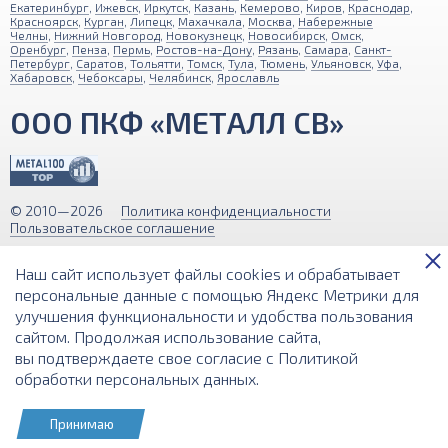
Екатеринбург
,
Ижевск
,
Иркутск
,
Казань
,
Кемерово
,
Киров
,
Краснодар
,
Красноярск
,
Курган
,
Липецк
,
Махачкала
,
Москва
,
Набережные
Челны
,
Нижний Новгород
,
Новокузнецк
,
Новосибирск
,
Омск
,
Оренбург
,
Пенза
,
Пермь
,
Ростов-на-Дону
,
Рязань
,
Самара
,
Санкт-
Петербург
,
Саратов
,
Тольятти
,
Томск
,
Тула
,
Тюмень
,
Ульяновск
,
Уфа
,
Хабаровск
,
Чебоксары
,
Челябинск
,
Ярославль
ООО ПКФ «МЕТАЛЛ СВ»
© 2010—2026
Политика конфиденциальности
Пользовательское соглашение
Обращаем ваше внимание на то, что вся информация (включая цены)
Наш сайт использует файлы cookies и обрабатывает
на этом интернет-сайте носит исключительно информационный
характер и ни при каких условиях не является публичной офертой,
персональные данные с помощью Яндекс Метрики для
определяемой положениями Статьи 437 (2) Гражданского кодекса РФ.
улучшения функциональности и удобства пользования
сайтом. Продолжая использование сайта,
Разработка и поддержка сайта
вы подтверждаете свое согласие с
Политикой
обработки персональных данных
.
Принимаю
КОРЗИНА
РАСЧЕТ ВЕСА
ПОИСК