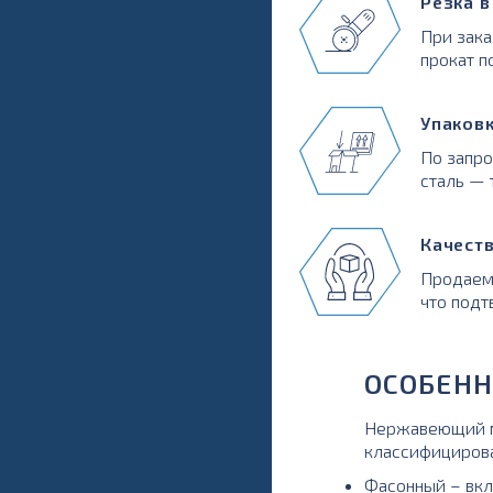
Резка 
При зака
прокат п
Упаков
По запр
сталь — 
Качест
Продаем
что подт
ОСОБЕНН
Нержавеющий ме
классифициров
Фасонный – вкл