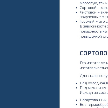
массовую, так 
Сортовой – хар
Листовой – вкл
полученные мет
Трубный – его 
В зависимости 
поверхность не
повышенной сто
СОРТОВО
Его изготовлен
изготавливаться
Для стали, пол
Под холодное в
Под механическ
Исходя из сост
Нагартованный;
Без термообраб