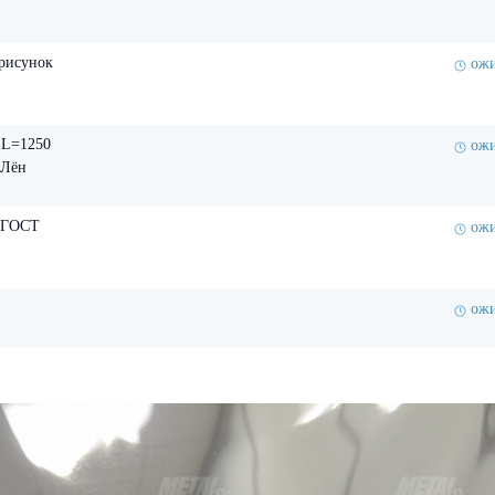
 рисунок
ожи
 L=1250
ожи
 Лён
м ГОСТ
ожи
ожи