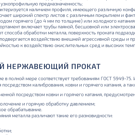
и узкопрофильную предназначенность;
актеризуется наличием профиля, имеющего различную конф
ючает широкий спектр листов с различным покрытием и факту
одом горячего (до 4 мм по толщине) или холодного катания
сортамент включает трубы паяной, бесшовной или электросв
от способа обработки металла, поверхность проката подразд
 подвергается воздействию внешней агрессивной среды и пр
йкостью к воздействию окислительных сред и высоких темп
Й НЕРЖАВЕЮЩИЙ ПРОКАТ
ие в полной мере соответствует требованиям ГОСТ 5949-75.
 посредством калибрования, ковки и горячего катания, а та
ученной посредством ковки и горячего катания, предусмотре
олочение и горячую обработку давлением;
ое обрабатывание.
ояния металла различают такие его разновидности:
отки;