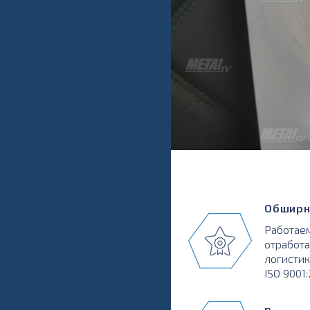
Обширн
Работаем
отработа
логистик
ISO 9001