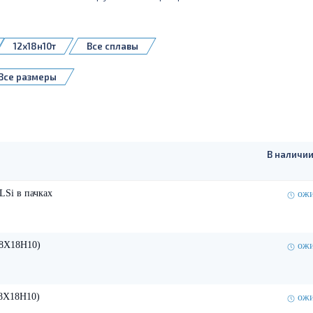
12x18н10т
Все сплавы
Все размеры
В наличии
LSi в пачках
ожи
08X18H10)
ожи
08X18H10)
ожи