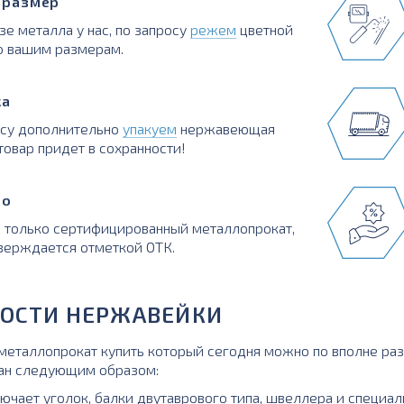
в размер
зе металла у нас, по запросу
режем
цветной
о вашим размерам.
ка
осу дополнительно
упакуем
нержавеющая
товар придет в сохранности!
во
 только сертифицированный металлопрокат,
верждается отметкой ОТК.
ОСТИ НЕРЖАВЕЙКИ
таллопрокат купить который сегодня можно по вполне раз
ан следующим образом:
ючает уголок, балки двутаврового типа, швеллера и специа