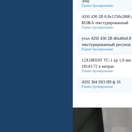
304)
AISI 430 2В 0,8х1250х2000
КОЖА текстурированный
угол AISI 430 2В 40х40х0,8
текстурированный рисунок
12Х18Н10Т ТС-1 кр 1,0 м
18143-72 в метрах
AISI 304 ISO H9 ф 16