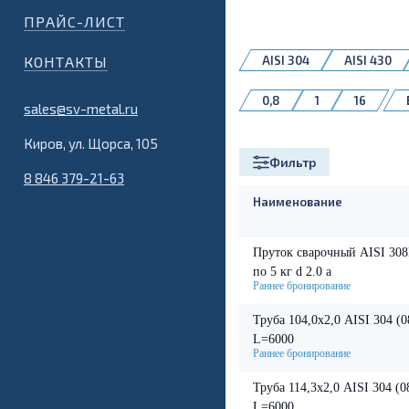
ПРАЙС-ЛИСТ
КОНТАКТЫ
AISI 304
AISI 430
0,8
1
16
sales@sv-metal.ru
Киров, ул. Щорса, 105
Фильтр
8 846 379-21-63
Наименование
Пруток сварочный AISI 308
по 5 кг d 2.0 а
Труба 104,0х2,0 AISI 304 (
L=6000
Труба 114,3х2,0 AISI 304 (
L=6000