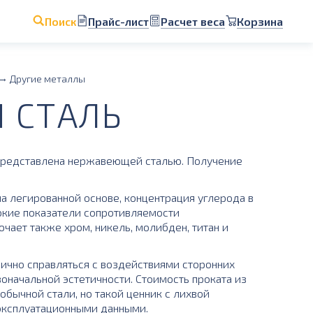
Прайс-лист
Расчет веса
Корзина
Поиск
Другие металлы
 СТАЛЬ
представлена нержавеющей сталью. Получение
 легированной основе, концентрация углерода в
сокие показатели сопротивляемости
чает также хром, никель, молибден, титан и
лично справляться с воздействиями сторонних
воначальной эстетичности. Стоимость проката из
бычной стали, но такой ценник с лихвой
эксплуатационными данными.