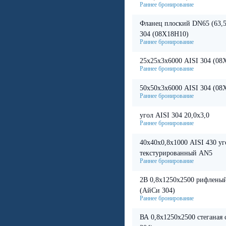
Фланец плоский DN65 (63,
304 (08X18H10)
25х25х3х6000 AISI 304 (08
50х50х3х6000 AISI 304 (08
угол AISI 304 20,0х3,0
40х40х0,8х1000 AISI 430 уг
текстурированный AN5
2В 0,8х1250х2500 рифлены
(АйСи 304)
ВА 0,8х1250х2500 стеганая 