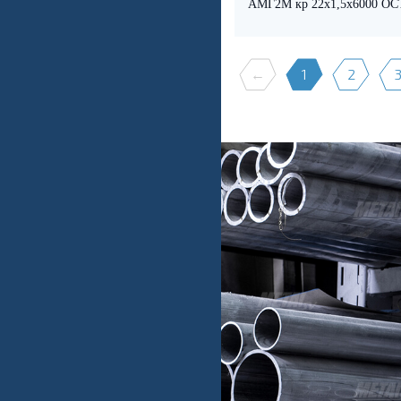
АМГ2М кр 22х1,5х6000 ОСТ
←
1
2