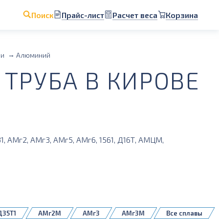
Прайс-лист
Расчет веса
Корзина
Поиск
ии
Алюминий
ТРУБА В КИРОВЕ
, АМг2, АМг3, АМг5, АМг6, 1561, Д16Т, АМЦМ,
Д35Т1
АМг2М
АМг3
АМг3М
Все сплавы