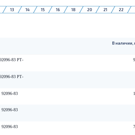
АМг6М
АМц
АМцМ
АМцН
АМцС
13
14
15
16
18
20
21
22
36
38
40
42
45
48
50
52
100
102
105
110
115
120
125
130
230
240
В наличии, 
92096-83 РТ-
92096-83 РТ-
 92096-83
 92096-83
 92096-83