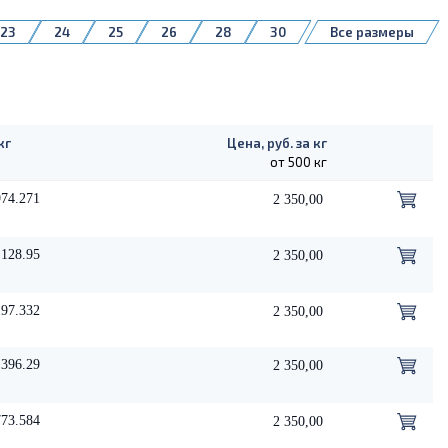
В95Т1
группа 1561
Д16
1561
23
24
25
26
28
30
Все размеры
55
58
60
65
70
75
140
145
150
155
160
280
кг
Цена, руб. за кг
от 500 кг
974.271
2 350,00
128.95
2 350,00
197.332
2 350,00
396.29
2 350,00
773.584
2 350,00