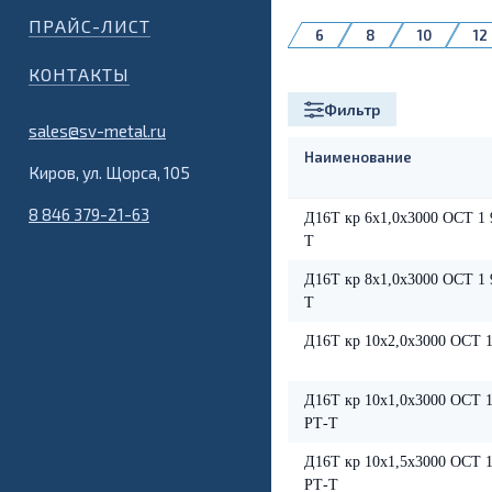
АМг5М
АМг6
ПРАЙС-ЛИСТ
6
8
10
12
32
34
35
КОНТАКТЫ
80
85
90
Фильтр
190
sales@sv-metal.ru
Наименование
Киров, ул. Щорса, 105
8 846 379-21-63
Д16Т кр 6х1,0х3000 ОСТ 1 
Т
Д16Т кр 8х1,0х3000 ОСТ 1 
Т
Д16Т кр 10х2,0х3000 ОСТ 1
Д16Т кр 10х1,0х3000 ОСТ 1
РТ-Т
Д16Т кр 10х1,5х3000 ОСТ 1
РТ-Т