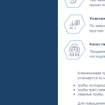
прокат п
Упаков
По запр
круглую 
Качест
Продаем
что подт
Алюминиевая тр
отличаются по 
трубы холодно
трубы прессова
сварные трубы.
Для повышения 