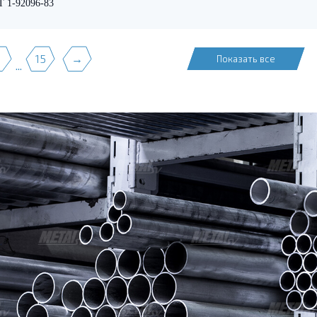
 1-92096-83
3
15
→
Показать все
...