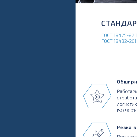
СТАНДАР
ГОСТ 18475-82
ГОСТ 18482-201
Обширн
Работаем
отработа
логистик
ISO 9001
Резка 
При зака