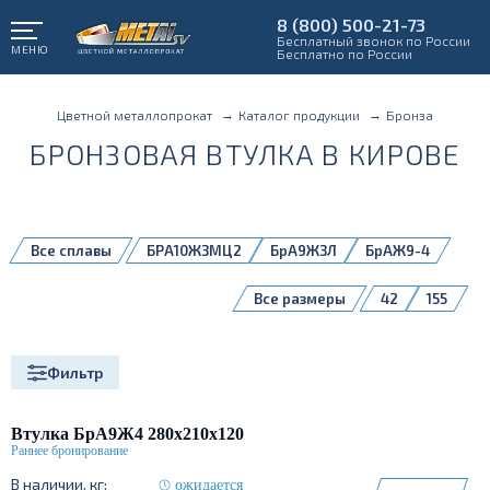
8 (800) 500-21-73
Бесплатный звонок по России
МЕНЮ
Бесплатно по России
Цветной металлопрокат
Каталог продукции
Бронза
БРОНЗОВАЯ ВТУЛКА В КИРОВЕ
Все сплавы
БРА10ЖЗМЦ2
БрА9ЖЗЛ
БрАЖ9-4
БрАЖМц10-3-1,5
БрБ2 Т
БрО5Ц5С5
Все размеры
42
155
БрОФ10-1
Фильтр
Втулка БрА9Ж4 280х210х120
ожидается