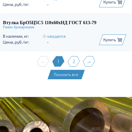
Купить
-
Втулка БрО5Ц5С5 110х60хНД ГОСТ 613-79
ожидается
Купить
-
←
1
2
→
Показать все