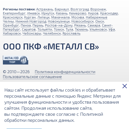
Регионы поставки:
Астрахань
,
Барнаул
,
Волгоград
,
Воронеж
,
Екатеринбург
,
Ижевск
,
Иркутск
,
Казань
,
Кемерово
,
Киров
,
Краснодар
,
Красноярск
,
Курган
,
Липецк
,
Махачкала
,
Москва
,
Набережные
Челны
,
Нижний Новгород
,
Новокузнецк
,
Новосибирск
,
Омск
,
Оренбург
,
Пенза
,
Пермь
,
Ростов-на-Дону
,
Рязань
,
Самара
,
Санкт-
Петербург
,
Саратов
,
Тольятти
,
Томск
,
Тула
,
Тюмень
,
Ульяновск
,
Уфа
,
Хабаровск
,
Чебоксары
,
Челябинск
,
Ярославль
ООО ПКФ «МЕТАЛЛ СВ»
© 2010—2026
Политика конфиденциальности
Пользовательское соглашение
Обращаем ваше внимание на то, что вся информация (включая цены)
Наш сайт использует файлы cookies и обрабатывает
на этом интернет-сайте носит исключительно информационный
характер и ни при каких условиях не является публичной офертой,
персональные данные с помощью Яндекс Метрики для
определяемой положениями Статьи 437 (2) Гражданского кодекса РФ.
улучшения функциональности и удобства пользования
сайтом. Продолжая использование сайта,
Разработка и поддержка сайта
вы подтверждаете свое согласие с
Политикой
обработки персональных данных
.