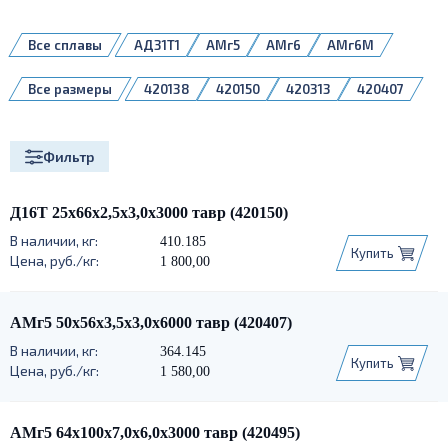
Все сплавы
АД31Т1
АМг5
АМг6
АМг6М
Д16Т
1561
Все размеры
420138
420150
420313
420407
420495
420522
420540
420613
420673
420685
Фильтр
Д16Т 25х66х2,5х3,0х3000 тавр (420150)
410.185
Купить
1 800,00
АМг5 50х56х3,5х3,0х6000 тавр (420407)
364.145
Купить
1 580,00
АМг5 64х100х7,0х6,0х3000 тавр (420495)