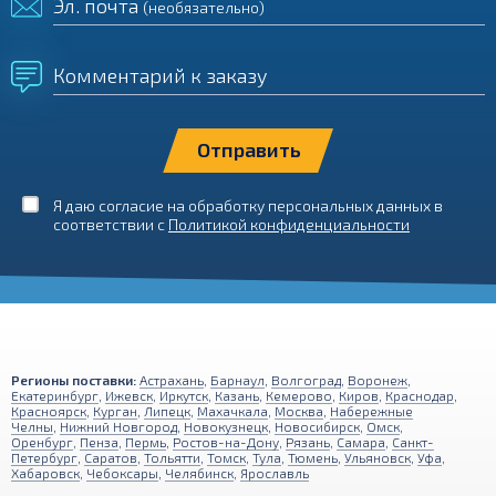
Эл. почта
(необязательно)
Комментарий к заказу
Я даю согласие на обработку персональных данных в
соответствии с
Политикой конфиденциальности
Регионы поставки:
Астрахань
,
Барнаул
,
Волгоград
,
Воронеж
,
Екатеринбург
,
Ижевск
,
Иркутск
,
Казань
,
Кемерово
,
Киров
,
Краснодар
,
Красноярск
,
Курган
,
Липецк
,
Махачкала
,
Москва
,
Набережные
Челны
,
Нижний Новгород
,
Новокузнецк
,
Новосибирск
,
Омск
,
Оренбург
,
Пенза
,
Пермь
,
Ростов-на-Дону
,
Рязань
,
Самара
,
Санкт-
Петербург
,
Саратов
,
Тольятти
,
Томск
,
Тула
,
Тюмень
,
Ульяновск
,
Уфа
,
Хабаровск
,
Чебоксары
,
Челябинск
,
Ярославль