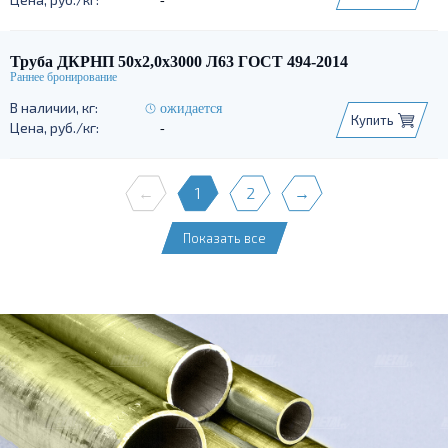
-
Труба ДКРНП 50х2,0х3000 Л63 ГОСТ 494-2014
ожидается
Купить
-
←
1
2
→
Показать все