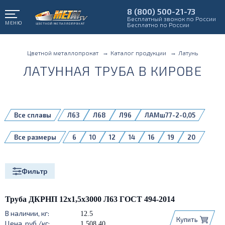
8 (800) 500-21-73
Бесплатный звонок по России
МЕНЮ
Бесплатно по России
Цветной металлопрокат
Каталог продукции
Латунь
ЛАТУННАЯ ТРУБА В КИРОВЕ
Все сплавы
Л63
Л68
Л96
ЛАМш77-2-0,05
ЛС59-1
Все размеры
6
10
12
14
16
19
20
22
25
28
30
35
40
45
50
60
65
75
105
Фильтр
120
Труба ДКРНП 12х1,5х3000 Л63 ГОСТ 494-2014
12.5
Купить
1 508,40