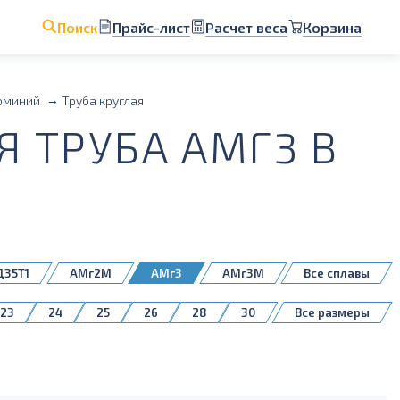
Прайс-лист
Расчет веса
Корзина
Поиск
юминий
Труба круглая
 ТРУБА АМГ3 В
Д35Т1
АМг2М
АМг3
АМг3М
Все сплавы
В95Т1
группа 1561
Д16
1561
23
24
25
26
28
30
Все размеры
55
58
60
65
70
75
140
145
150
155
160
280