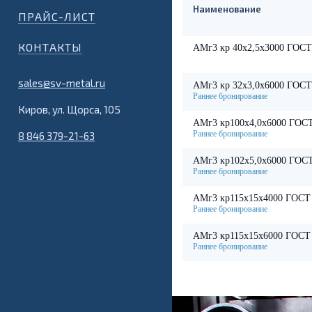
Наименование
ПРАЙС-ЛИСТ
КОНТАКТЫ
АМг3 кр 40х2,5х3000 ГОСТ
sales@sv-metal.ru
АМг3 кр 32х3,0х6000 ГОСТ
Киров, ул. Щорса, 105
АМг3 кр100х4,0х6000 ГОСТ
8 846 379-21-63
АМг3 кр102х5,0х6000 ГОСТ
АМг3 кр115х15х4000 ГОСТ 
АМг3 кр115х15х6000 ГОСТ 