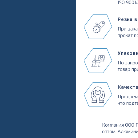
ISO 9001
Резка 
При зака
прокат п
Упаков
По запр
товар пр
Качест
Продаем
что подт
Компания ООО П
оптом. Алюмини