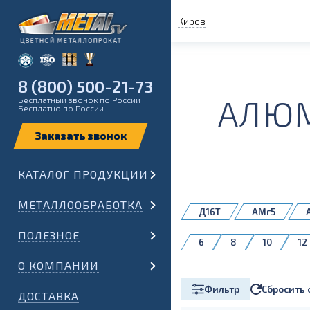
Киров
8 (800) 500-21-73
АЛЮМ
Бесплатный звонок по России
Бесплатно по России
КАТАЛОГ ПРОДУКЦИИ
МЕТАЛЛООБРАБОТКА
Д16Т
АМг5
АМг5М
АМг6
ПОЛЕЗНОЕ
6
8
10
12
32
34
35
О КОМПАНИИ
80
85
90
Сбросить 
Фильтр
190
ДОСТАВКА