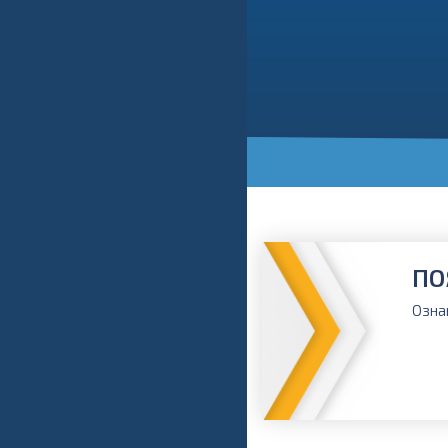
ПО
Озна