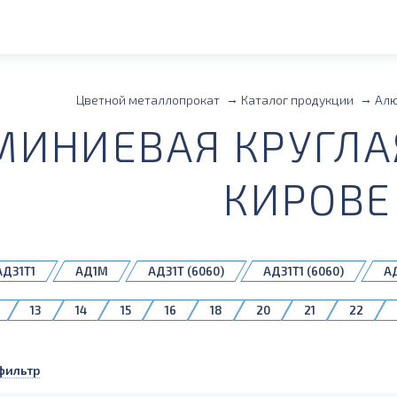
Цветной металлопрокат
Каталог продукции
Ал
ИНИЕВАЯ КРУГЛАЯ
КИРОВЕ
АД31Т1
АД1М
АД31Т (6060)
АД31Т1 (6060)
А
АМг6М
АМц
АМцМ
АМцН
АМцС
13
14
15
16
18
20
21
22
36
38
40
42
45
48
50
52
100
102
105
110
115
120
125
130
фильтр
230
240