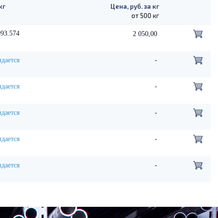
кг
Цена, руб. за кг
от 500 кг
93.574
2 050,00
дается
-
дается
-
дается
-
дается
-
дается
-