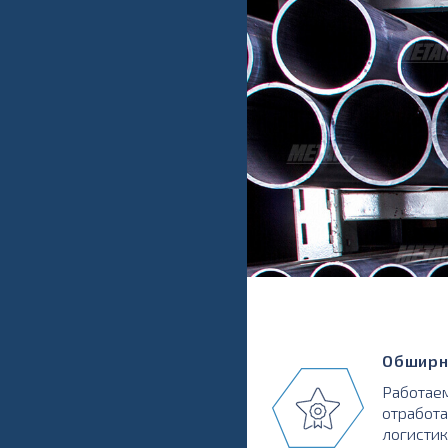
Обширн
Работаем
отработа
логистик