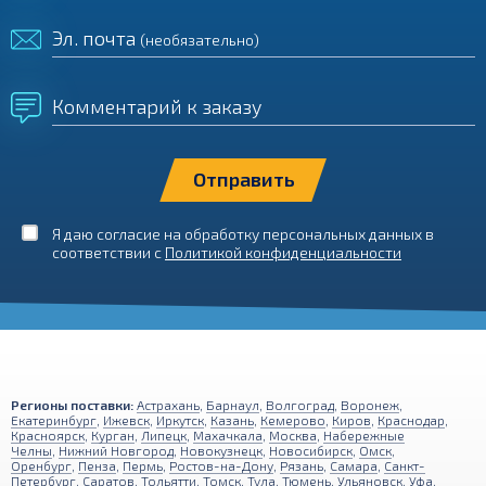
Эл. почта
(необязательно)
Комментарий к заказу
Я даю согласие на обработку персональных данных в
соответствии с
Политикой конфиденциальности
Регионы поставки:
Астрахань
,
Барнаул
,
Волгоград
,
Воронеж
,
Екатеринбург
,
Ижевск
,
Иркутск
,
Казань
,
Кемерово
,
Киров
,
Краснодар
,
Красноярск
,
Курган
,
Липецк
,
Махачкала
,
Москва
,
Набережные
Челны
,
Нижний Новгород
,
Новокузнецк
,
Новосибирск
,
Омск
,
Оренбург
,
Пенза
,
Пермь
,
Ростов-на-Дону
,
Рязань
,
Самара
,
Санкт-
Петербург
,
Саратов
,
Тольятти
,
Томск
,
Тула
,
Тюмень
,
Ульяновск
,
Уфа
,