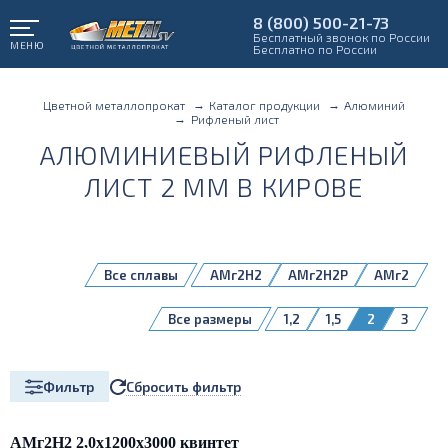
8 (800) 500-21-73
Бесплатный звонок по России
МЕНЮ
Бесплатно по России
Цветной металлопрокат
Каталог продукции
Алюминий
Рифленый лист
АЛЮМИНИЕВЫЙ РИФЛЕНЫЙ
ЛИСТ 2 ММ В КИРОВЕ
Все сплавы
АМг2Н2
АМг2Н2P
АМг2
Все размеры
1,2
1,5
2
3
Сбросить фильтр
Фильтр
АМг2Н2 2,0х1200х3000 квинтет