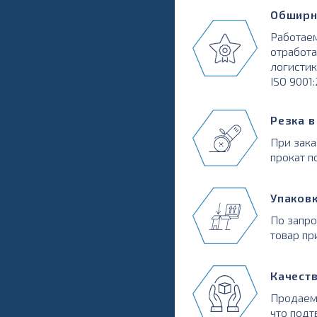
Обширн
Работаем
отработа
логистик
ISO 9001
Резка 
При зака
прокат п
Упаков
По запр
товар пр
Качест
Продаем
что подт