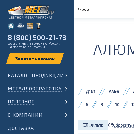
Киров
8 (800) 500-21-73
АЛЮМ
Бесплатный звонок по России
Бесплатно по России
КАТАЛОГ ПРОДУКЦИИ
МЕТАЛЛООБРАБОТКА
Д16Т
АМг6
АК4-1 Т1
АК6
ПОЛЕЗНОЕ
6
8
10
1
В95Т1
группа АМц
35
36
38
О КОМПАНИИ
90
95
100
Сбросить 
Фильтр
210
220
230
ДОСТАВКА
420