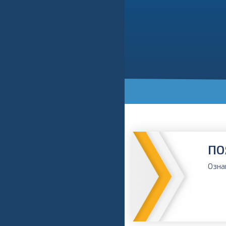
ПО
Озна