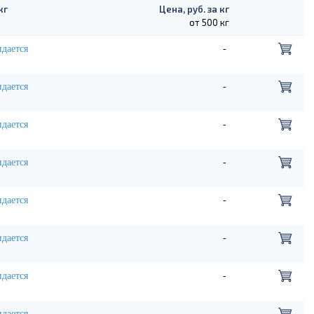
кг
Цена, руб. за кг
от 500 кг
дается
-
дается
-
дается
-
дается
-
дается
-
дается
-
дается
-
дается
-