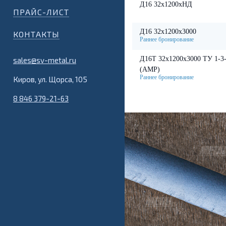
Д16 32х1200хНД
ПРАЙС-ЛИСТ
Д16 32х1200х3000
КОНТАКТЫ
Д16Т 32х1200х3000 ТУ 1-3
sales@sv-metal.ru
(АМР)
Киров, ул. Щорса, 105
8 846 379-21-63