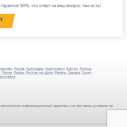
Гарантия 90%, что ответ на ваш вопрос там есть!
ку
мерово
,
Киров
,
Краснодар
,
Красноярск
,
Курган
,
Липецк
,
г
,
Пенза
,
Пермь
,
Ростов-на-Дону
,
Рязань
,
Самара
,
Санкт-
рославль
ключительно информационный характер и ни при каких условиях не
ния функциональности и удобства
Принимаю
ерсональных данных
.