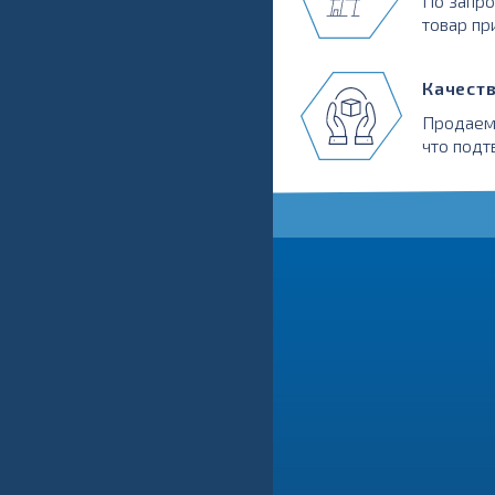
По запр
товар пр
Качест
Продаем
что подт