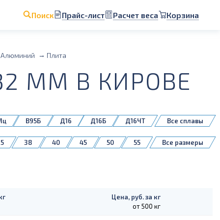
Прайс-лист
Расчет веса
Корзина
Поиск
Алюминий
Плита
2 ММ В КИРОВЕ
Мц
В95Б
Д16
Д16Б
Д16ЧТ
Все сплавы
5083H111
35
38
40
45
50
55
Все размеры
140
150
160
180
200
кг
Цена, руб. за кг
от 500 кг