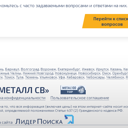
комьтесь с часто задаваемыми вопросами и ответами на них. 
Перейти к спис
вопросов
нь
,
Барнаул
,
Волгоград
,
Воронеж
,
Екатеринбург
,
Ижевск
,
Иркутск
,
Казань
,
Ке
ежные Челны
,
Нижний Новгород
,
Новокузнецк
,
Новосибирск
,
Омск
,
Оренбур
ти
,
Томск
,
Тула
,
Тюмень
,
Ульяновск
,
Уфа
,
Хабаровск
,
Чебоксары
,
Челябинск
,
Я
МЕТАЛЛ СВ»
ка конфиденциальности
Пользовательское соглашение
 то, что вся информация (включая цены) на этом интернет-сайте носит ис
й, определяемой положениями Статьи 437 (2) Гражданского кодекса РФ.
персональные данные с помощью Яндекс Метрики для улучше
 сайта
, вы подтверждаете свое согласие с
Политикой обработки п