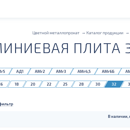
Цветной металлопрокат
Каталог продукции
ИНИЕВАЯ ПЛИТА 3
Мг5
АД1
АМг2
АМг3
АМг4,5
АМг6Б
А
1561Б
1980
16
18
20
22
25
28
30
32
75
80
85
90
100
110
120
130
фильтр
В наличии, 