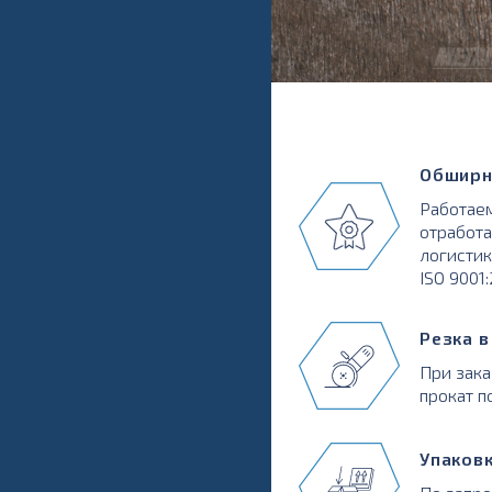
Обширн
Работаем
отработа
логистик
ISO 9001
Резка 
При зака
прокат п
Упаков