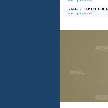
СвАМг6 4,0хБР ГОСТ 7871