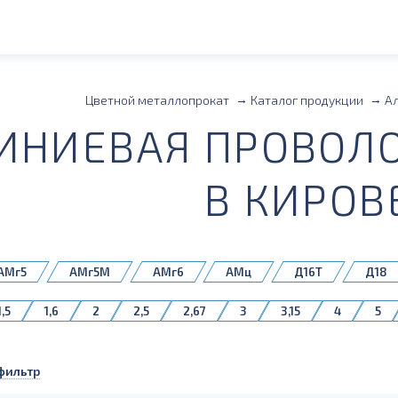
Цветной металлопрокат
Каталог продукции
А
НИЕВАЯ ПРОВОЛО
В КИРОВ
АМг5
АМг5М
АМг6
АМц
Д16Т
Д18
СвАМг6Н
1,5
1,6
2
2,5
2,67
3
3,15
4
5
фильтр