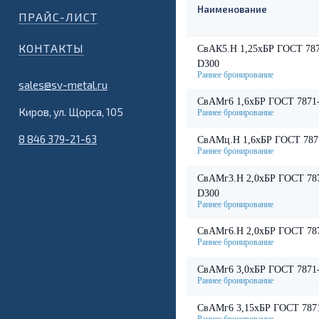
Наименование
ПРАЙС-ЛИСТ
КОНТАКТЫ
СвАК5.Н 1,25хБР ГОСТ 7871
D300
sales@sv-metal.ru
СвАМг6 1,6хБР ГОСТ 7871
Киров, ул. Щорса, 105
8 846 379-21-63
СвАМц.Н 1,6хБР ГОСТ 787
СвАМг3.Н 2,0хБР ГОСТ 787
D300
СвАМг6.Н 2,0хБР ГОСТ 78
СвАМг6 3,0хБР ГОСТ 7871
СвАМг6 3,15хБР ГОСТ 787