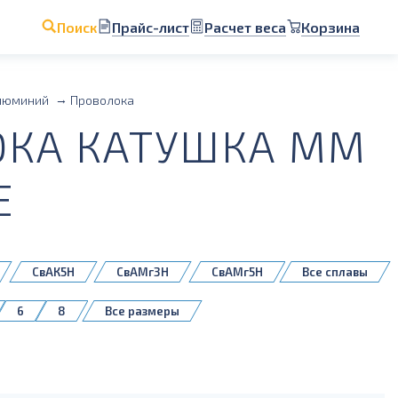
Прайс-лист
Расчет веса
Корзина
Поиск
люминий
Проволока
КА КАТУШКА ММ
Е
СвАК5Н
СвАМг3Н
СвАМг5Н
Все сплавы
СвАМцН
6
8
Все размеры