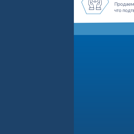
Продаем
что подт