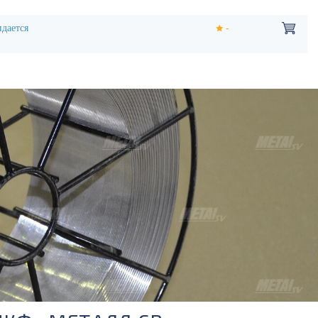
дается
-