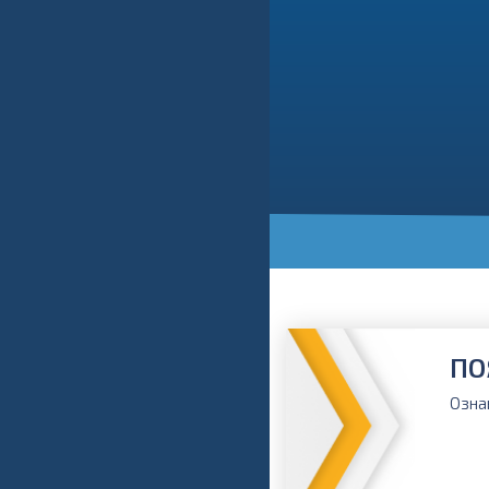
ПО
Озна