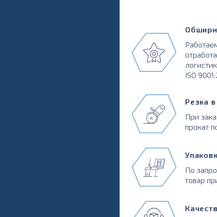
Обширн
Работаем
отработа
логистик
ISO 9001
Резка 
При зака
прокат п
Упаков
По запр
товар пр
Качест