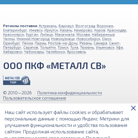
Регионы поставки:
Астрахань
,
Барнаул
,
Волгоград
,
Воронеж
,
Екатеринбург
,
Ижевск
,
Иркутск
,
Казань
,
Кемерово
,
Киров
,
Краснодар
,
Красноярск
,
Курган
,
Липецк
,
Махачкала
,
Москва
,
Набережные
Челны
,
Нижний Новгород
,
Новокузнецк
,
Новосибирск
,
Омск
,
Оренбург
,
Пенза
,
Пермь
,
Ростов-на-Дону
,
Рязань
,
Самара
,
Санкт-
Петербург
,
Саратов
,
Тольятти
,
Томск
,
Тула
,
Тюмень
,
Ульяновск
,
Уфа
,
Хабаровск
,
Чебоксары
,
Челябинск
,
Ярославль
ООО ПКФ «МЕТАЛЛ СВ»
© 2010—2026
Политика конфиденциальности
Пользовательское соглашение
Обращаем ваше внимание на то, что вся информация (включая цены)
Наш сайт использует файлы cookies и обрабатывает
на этом интернет-сайте носит исключительно информационный
характер и ни при каких условиях не является публичной офертой,
персональные данные с помощью Яндекс Метрики для
определяемой положениями Статьи 437 (2) Гражданского кодекса РФ.
улучшения функциональности и удобства пользования
сайтом. Продолжая использование сайта,
Разработка и поддержка сайта
вы подтверждаете свое согласие с
Политикой