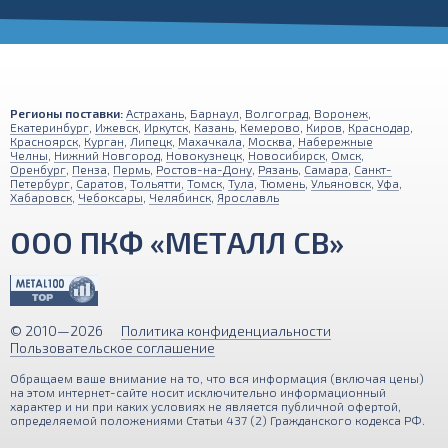
Регионы поставки:
Астрахань
,
Барнаул
,
Волгоград
,
Воронеж
,
Екатеринбург
,
Ижевск
,
Иркутск
,
Казань
,
Кемерово
,
Киров
,
Краснодар
,
Красноярск
,
Курган
,
Липецк
,
Махачкала
,
Москва
,
Набережные
Челны
,
Нижний Новгород
,
Новокузнецк
,
Новосибирск
,
Омск
,
Оренбург
,
Пенза
,
Пермь
,
Ростов-на-Дону
,
Рязань
,
Самара
,
Санкт-
Петербург
,
Саратов
,
Тольятти
,
Томск
,
Тула
,
Тюмень
,
Ульяновск
,
Уфа
,
Хабаровск
,
Чебоксары
,
Челябинск
,
Ярославль
ООО ПКФ «МЕТАЛЛ СВ»
© 2010—2026
Политика конфиденциальности
Пользовательское соглашение
Обращаем ваше внимание на то, что вся информация (включая цены)
Наш сайт использует файлы cookies и обрабатывает
на этом интернет-сайте носит исключительно информационный
характер и ни при каких условиях не является публичной офертой,
персональные данные с помощью Яндекс Метрики для
определяемой положениями Статьи 437 (2) Гражданского кодекса РФ.
улучшения функциональности и удобства пользования