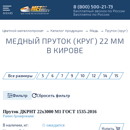
8 (800) 500-21-73
Бесплатный звонок по России
МЕНЮ
Бесплатно по России
Цветной металлопрокат
Каталог продукции
Медь
Пруток (круг)
МЕДНЫЙ ПРУТОК (КРУГ) 22 ММ
В КИРОВЕ
Все размеры
5
6
7
9
10
12
14
15
16
18
20
22
24
25
26
27
28
30
32
35
38
Сбросить фильтр
Фильтр
40
45
50
60
70
75
75дубльудалить
80
90
100
110
120
130
150
160
Пруток ДКРНТ 22х3000 М1 ГОСТ 1535-2016
ожидается
Купить