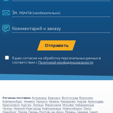
Эл. почта
(необязательно)
Комментарий к заказу
Я даю согласие на обработку персональных данных в
соответствии с
Политикой конфиденциальности
Регионы поставки:
Астрахань
,
Барнаул
,
Волгоград
,
Воронеж
,
Екатеринбург
,
Ижевск
,
Иркутск
,
Казань
,
Кемерово
,
Киров
,
Краснодар
,
Красноярск
,
Курган
,
Липецк
,
Махачкала
,
Москва
,
Набережные
Челны
,
Нижний Новгород
,
Новокузнецк
,
Новосибирск
,
Омск
,
Оренбург
,
Пенза
,
Пермь
,
Ростов-на-Дону
,
Рязань
,
Самара
,
Санкт-