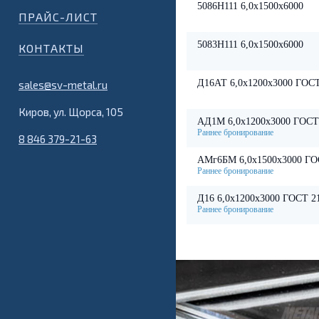
5086Н111 6,0х1500х6000
ПРАЙС-ЛИСТ
5083Н111 6,0х1500х6000
КОНТАКТЫ
Д16АТ 6,0х1200х3000 ГОСТ
sales@sv-metal.ru
Киров, ул. Щорса, 105
АД1М 6,0х1200х3000 ГОСТ
8 846 379-21-63
АМг6БМ 6,0х1500х3000 ГО
Д16 6,0х1200х3000 ГОСТ 2