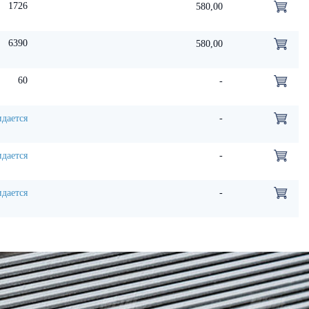
1726
580,00
6390
580,00
60
-
дается
-
дается
-
дается
-