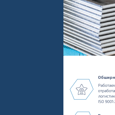
Обширн
Работаем
отработа
логистик
ISO 9001