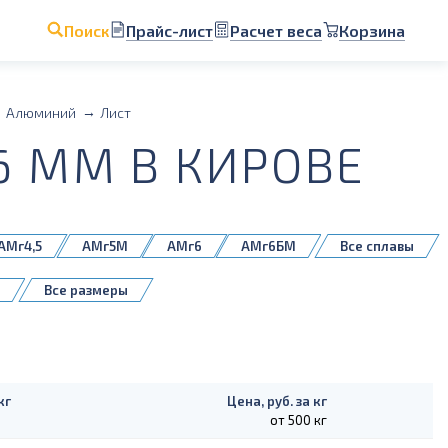
Прайс-лист
Расчет веса
Корзина
Поиск
Алюминий
Лист
 ММ В КИРОВЕ
АМг4,5
АМг5М
АМг6
АМг6БМ
Все сплавы
Д16Т
1561БМ
5083H111
Все размеры
кг
Цена, руб. за кг
от 500 кг