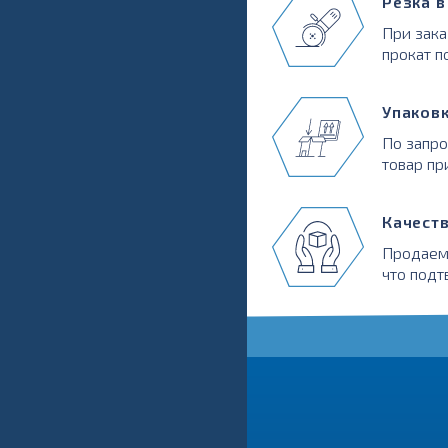
Резка 
При зака
прокат п
Упаков
По запр
товар пр
Качест
Продаем
что подт