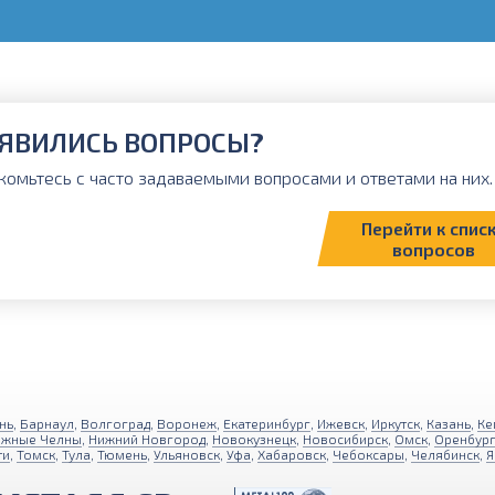
ЯВИЛИСЬ ВОПРОСЫ?
комьтесь с часто задаваемыми вопросами и ответами на них. 
Перейти к спис
вопросов
нь
,
Барнаул
,
Волгоград
,
Воронеж
,
Екатеринбург
,
Ижевск
,
Иркутск
,
Казань
,
Ке
ежные Челны
,
Нижний Новгород
,
Новокузнецк
,
Новосибирск
,
Омск
,
Оренбур
ти
,
Томск
,
Тула
,
Тюмень
,
Ульяновск
,
Уфа
,
Хабаровск
,
Чебоксары
,
Челябинск
,
Я