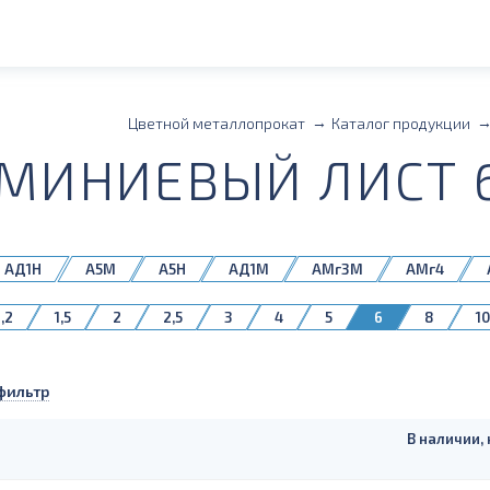
Цветной металлопрокат
Каталог продукции
МИНИЕВЫЙ ЛИСТ 6
АД1Н
А5М
А5Н
АД1М
АМг3М
АМг4
М
АМцН2
Д16АМ
Д16БМ
1,2
1,5
2
2,5
3
4
5
6
8
10
фильтр
В наличии, 