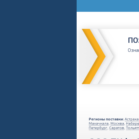
ПО
Озна
Регионы поставки:
Астраха
Махачкала
,
Москва
,
Набер
Петербург
,
Саратов
,
Тольят