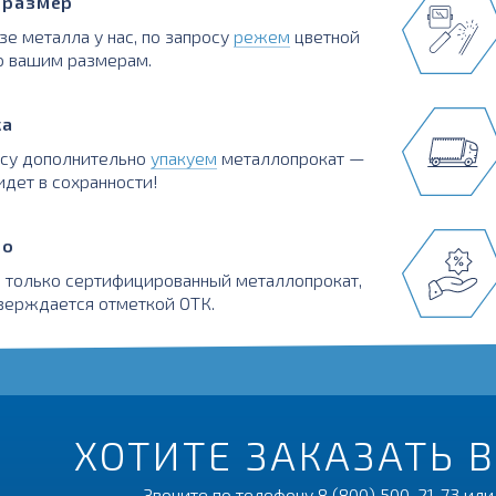
в размер
зе металла у нас, по запросу
режем
цветной
о вашим размерам.
ка
осу дополнительно
упакуем
металлопрокат —
идет в сохранности!
во
 только сертифицированный металлопрокат,
верждается отметкой ОТК.
ХОТИТЕ ЗАКАЗАТЬ 
Звоните по телефону
8 (800) 500-21-73
или 