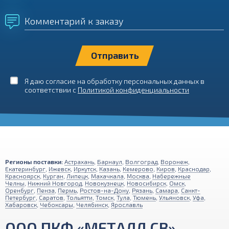
Комментарий к заказу
Я даю согласие на обработку персональных данных в
соответствии с
Политикой конфиденциальности
Регионы поставки:
Астрахань
,
Барнаул
,
Волгоград
,
Воронеж
,
Екатеринбург
,
Ижевск
,
Иркутск
,
Казань
,
Кемерово
,
Киров
,
Краснодар
,
Красноярск
,
Курган
,
Липецк
,
Махачкала
,
Москва
,
Набережные
Челны
,
Нижний Новгород
,
Новокузнецк
,
Новосибирск
,
Омск
,
Оренбург
,
Пенза
,
Пермь
,
Ростов-на-Дону
,
Рязань
,
Самара
,
Санкт-
Петербург
,
Саратов
,
Тольятти
,
Томск
,
Тула
,
Тюмень
,
Ульяновск
,
Уфа
,
Хабаровск
,
Чебоксары
,
Челябинск
,
Ярославль
ООО ПКФ «МЕТАЛЛ СВ»