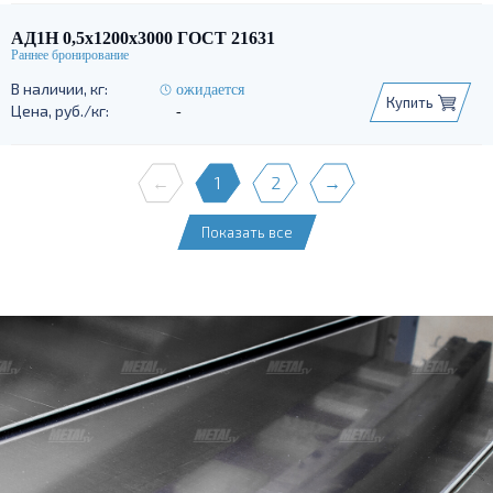
АД1Н 0,5х1200х3000 ГОСТ 21631
ожидается
Купить
-
←
1
2
→
Показать все