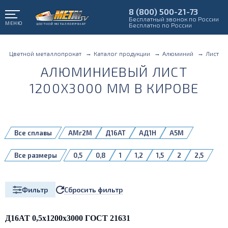
8 (800) 500-21-73
Бесплатный звонок по России
МЕНЮ
Бесплатно по России
Цветной металлопрокат
Каталог продукции
Алюминий
Лист
АЛЮМИНИЕВЫЙ ЛИСТ
1200X3000 ММ В КИРОВЕ
Все сплавы
АМг2М
Д16АТ
АД1Н
А5М
А5Н
АД1М
АМг3М
АМг4
Все размеры
0,5
0,8
1
1,2
1,5
2
2,5
АМг4,5
АМг5М
АМг6
АМг6БМ
3
4
5
6
8
10
АМг6М
АМцМ
АМцН2
Д16АМ
Д16БМ
Д16Т
1561БМ
5083H111
Сбросить фильтр
Фильтр
Д16АТ 0,5х1200х3000 ГОСТ 21631