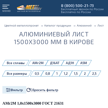
8 (800) 500-21-73
Бесплатный звонок по России
МЕНЮ
Бесплатно по России
Цветной металлопрокат
Каталог продукции
Алюминий
Лист
АЛЮМИНИЕВЫЙ ЛИСТ
1500X3000 ММ В КИРОВЕ
Все сплавы
АМг2М
Д16АТ
АД1Н
А5М
А5Н
АД1М
АМг3М
АМг4
Все размеры
0,5
0,8
1
1,2
1,5
2
2,5
АМг4,5
АМг5М
АМг6
АМг6БМ
3
4
5
6
8
10
АМг6М
АМцМ
АМцН2
Д16АМ
Д16БМ
Д16Т
1561БМ
5083H111
Сбросить фильтр
Фильтр
АМг2М 1,0х1500х3000 ГОСТ 21631