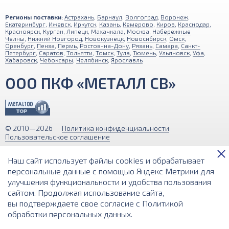
Регионы поставки:
Астрахань
,
Барнаул
,
Волгоград
,
Воронеж
,
Екатеринбург
,
Ижевск
,
Иркутск
,
Казань
,
Кемерово
,
Киров
,
Краснодар
,
Красноярск
,
Курган
,
Липецк
,
Махачкала
,
Москва
,
Набережные
Челны
,
Нижний Новгород
,
Новокузнецк
,
Новосибирск
,
Омск
,
Оренбург
,
Пенза
,
Пермь
,
Ростов-на-Дону
,
Рязань
,
Самара
,
Санкт-
Петербург
,
Саратов
,
Тольятти
,
Томск
,
Тула
,
Тюмень
,
Ульяновск
,
Уфа
,
Хабаровск
,
Чебоксары
,
Челябинск
,
Ярославль
ООО ПКФ «МЕТАЛЛ СВ»
© 2010—2026
Политика конфиденциальности
Пользовательское соглашение
Обращаем ваше внимание на то, что вся информация (включая цены)
Наш сайт использует файлы cookies и обрабатывает
на этом интернет-сайте носит исключительно информационный
характер и ни при каких условиях не является публичной офертой,
персональные данные с помощью Яндекс Метрики для
определяемой положениями Статьи 437 (2) Гражданского кодекса РФ.
улучшения функциональности и удобства пользования
сайтом. Продолжая использование сайта,
Разработка и поддержка сайта
вы подтверждаете свое согласие с
Политикой
обработки персональных данных
.