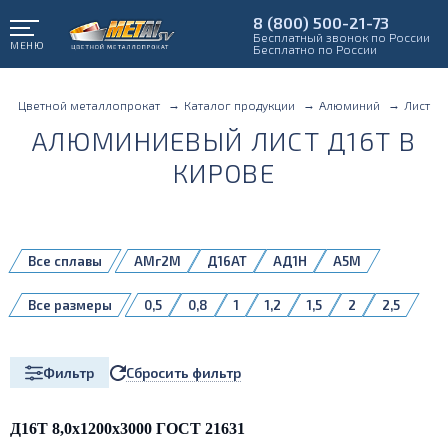
8 (800) 500-21-73
Бесплатный звонок по России
МЕНЮ
Бесплатно по России
Цветной металлопрокат
Каталог продукции
Алюминий
Лист
АЛЮМИНИЕВЫЙ ЛИСТ Д16Т В
КИРОВЕ
Все сплавы
АМг2М
Д16АТ
АД1Н
А5М
А5Н
АД1М
АМг3М
АМг4
Все размеры
0,5
0,8
1
1,2
1,5
2
2,5
АМг4,5
АМг5М
АМг6
АМг6БМ
3
4
5
6
8
10
АМг6М
АМцМ
АМцН2
Д16АМ
Д16БМ
Д16Т
1561БМ
5083H111
Сбросить фильтр
Фильтр
Д16Т 8,0х1200х3000 ГОСТ 21631