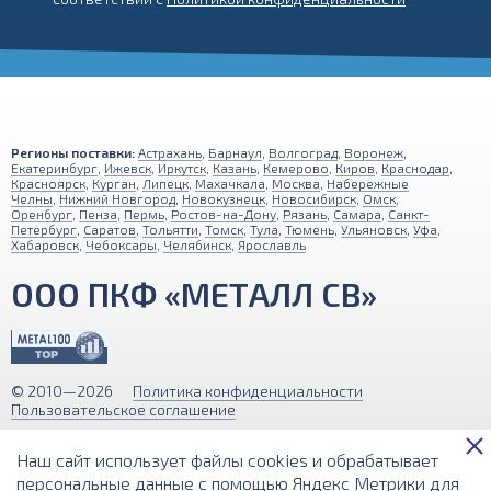
Регионы поставки:
Астрахань
,
Барнаул
,
Волгоград
,
Воронеж
,
Екатеринбург
,
Ижевск
,
Иркутск
,
Казань
,
Кемерово
,
Киров
,
Краснодар
,
Красноярск
,
Курган
,
Липецк
,
Махачкала
,
Москва
,
Набережные
Челны
,
Нижний Новгород
,
Новокузнецк
,
Новосибирск
,
Омск
,
Оренбург
,
Пенза
,
Пермь
,
Ростов-на-Дону
,
Рязань
,
Самара
,
Санкт-
Петербург
,
Саратов
,
Тольятти
,
Томск
,
Тула
,
Тюмень
,
Ульяновск
,
Уфа
,
Хабаровск
,
Чебоксары
,
Челябинск
,
Ярославль
ООО ПКФ «МЕТАЛЛ СВ»
© 2010—2026
Политика конфиденциальности
Пользовательское соглашение
Обращаем ваше внимание на то, что вся информация (включая цены)
Наш сайт использует файлы cookies и обрабатывает
на этом интернет-сайте носит исключительно информационный
характер и ни при каких условиях не является публичной офертой,
персональные данные с помощью Яндекс Метрики для
определяемой положениями Статьи 437 (2) Гражданского кодекса РФ.